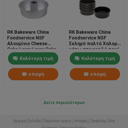
Εμπορικός Εξοπλισμός Αρτοποιίας
Κατασκευή μετάλλων Foodservice
RK Bakeware China
RK Bakeware China
Foodservice NSF
Foodservice NSF
Αλουμίνιο Cheese
Σκληρό παλτό Χαλαρό
Cake Layer Layer Cake
κάτω στρογγυλό ταψί
Στέγες Γεωδαιτικής Θόλος Αλουμινίου
Pan Ring For Cake Pan
αλουμινίου για
Καλύτερη τιμή
Καλύτερη τιμή
cheesecake σιφόν
Ταψί για κέικ
Σφραγίδα δεξαμενής πλωτής οροφής
επαφή
επαφή
Φόρμα ψησίματος εγγράφου
Δείτε περισσότερων
Αρχική Σελίδα
Περίπου εμείς
επαφή
Desktop Site