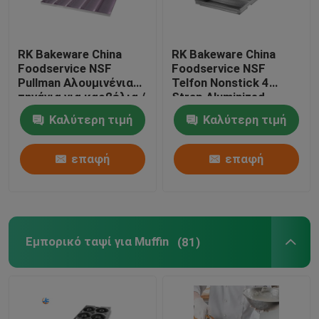
Γύρος εργοστασίων
RK Bakeware China
RK Bakeware China
Foodservice NSF
Foodservice NSF
Pullman Αλουμινένια
Telfon Nonstick 4
Ποιοτικός έλεγχος
τηγάνια για καρβέλια /
Strap Aluminized
Τηγάνι σάντουιτς από
Pullman Loaf Pan /
Καλύτερη τιμή
Καλύτερη τιμή
αλουμίνιο χάλυβα -
Steel Hearth Bread Pan
Μας ελάτε σε επαφή με
12,5" X 3" X 3/4"
επαφή
επαφή
Ειδήσεις
Περιπτώσεις
Εμπορικό ταψί για Muffin
(81)
Δίσκος ψησίματος αλουμινίου
Ταψί πίτσας αλουμινίου