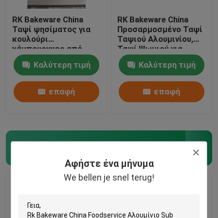
RK Bakeware China
RK Bakeware China
Ταψί ψησίματος για
Προσαρμοσμένο Ταψί
κουλούρι
Ταψιού Αλουμινίου,
χάμπουργκερ από
Ταψί Ψωμιού για
αλουμίνιο 3 ιντσών
μπισκότα 18"X26"X1"
Καλύτερη τιμή
Καλύτερη τιμή
επαφή
επαφή
Ταψί πίτσας αλουμινίου
(87)
Αφήστε ένα μήνυμα
We bellen je snel terug!