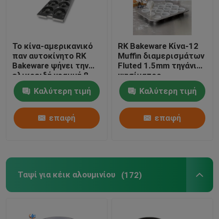
Εμπορικό Ταψί Ψωμιού
Το κίνα-αμερικανικό
RK Bakeware Κίνα-12
παν αυτοκίνητο RK
Muffin διαμερισμάτων
Εμπορικό ταψί για Muffin
Bakeware ψήνει την
Fluted 1.5mm τηγάνι
ελικοειδή γραμμή 8
ψησίματος
doughnut δίσκος κέικ
βερνίκωσε τον
Ταψί για κέικ αλουμινίου
Καλύτερη τιμή
Καλύτερη τιμή
για τα βιομηχανικά
επαργυλωμένο
αρτοποιεία
χάλυβα
επαφή
επαφή
Εμπορικά είδη αρτοποιίας
Καροτσάκι δίσκων ψησίματος
Ταψί για κέικ αλουμινίου
(172)
Σχάρα τηγανιού για ψωμάκια
Εμπορική μηχανή τροφίμων