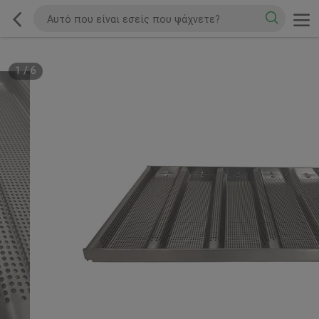
1
/
6