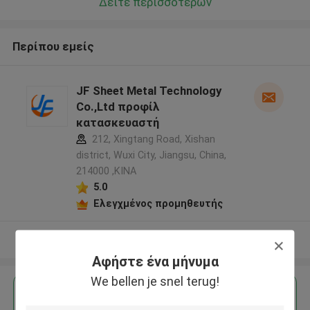
Δείτε περισσότερων
Περίπου εμείς
JF Sheet Metal Technology
Co.,Ltd προφίλ
κατασκευαστή
212, Xingtang Road, Xishan
district, Wuxi City, Jiangsu, China,
214000 ,ΚΙΝΑ
5.0
Ελεγχμένος προμηθευτής
Δείτε περισσότερων
Αφήστε ένα μήνυμα
We bellen je snel terug!
Αποκτήστε την καλύτερη τιμή για