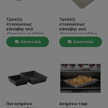
Τραπέζι
Τραπέζι
στεγνώσεως
στεγνώσεως
κάνναβης από
κάνναβης από
αλουμίνιο με πλήρη
αλουμίνιο με πλήρη
διάτρηση
διάτρηση
Αποστολή
Αποστολή
ερώτησης
ερώτησης
Σπίτι
Προϊόντα
Παν ασημένιο
Ασημένιο ταψί
Περίπου εμείς