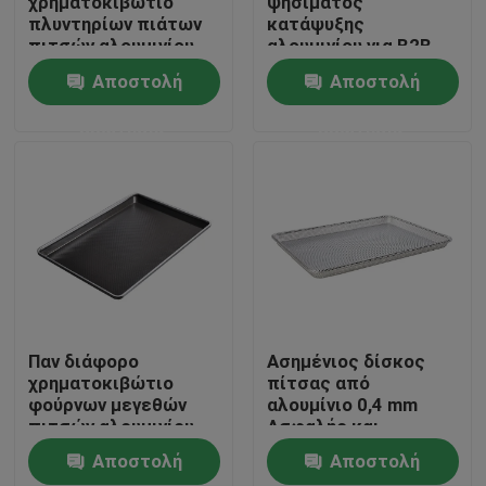
χρηματοκιβώτιο
ψησίματος
πλυντηρίων πιάτων
κατάψυξης
πιτσών αλουμινίου
αλουμινίου για B2B
Γύρος εργοστασίων
για το ψήσιμο
αγοραστές
Αποστολή
Αποστολή
ερώτησης
ερώτησης
Ποιοτικός έλεγχος
Μας ελάτε σε επαφή με
Ειδήσεις
Περιπτώσεις
Παν διάφορο
Ασημένιος δίσκος
χρηματοκιβώτιο
πίτσας από
φούρνων μεγεθών
αλουμίνιο 0,4 mm
Δίσκος ψησίματος αλουμινίου
πιτσών αλουμινίου
Ασφαλής και
εύκολος στο
Αποστολή
Αποστολή
καθάρισμα
Ταψί πίτσας αλουμινίου