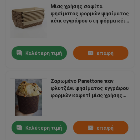
Μίας χρήσης σοφίτα
ψησίματος φορμών ψησίματος
κέικ εγγράφου στη φόρμα κέικ
φραγμών ορθογώνια
Καλύτερη τιμή
επαφή
Ζαρωμένο Panettone παν
φλυτζάνι ψησίματος εγγράφου
φορμών καφετί μίας χρήσης
που ντύνεται
Καλύτερη τιμή
επαφή