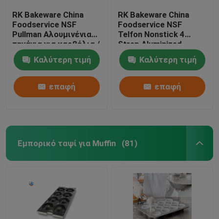
RK Bakeware China
RK Bakeware China
Foodservice NSF
Foodservice NSF
Pullman Αλουμινένια
Telfon Nonstick 4
τηγάνια για καρβέλια /
Strap Aluminized
Τηγάνι σάντουιτς από
Pullman Loaf Pan /
Καλύτερη τιμή
Καλύτερη τιμή
αλουμίνιο χάλυβα -
Steel Hearth Bread Pan
12,5" X 3" X 3/4"
επαφή
επαφή
Εμπορικό ταψί για Muffin
(81)