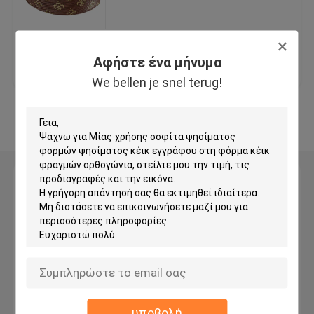
Εμπορικό Ταψί Ψωμιού
Καλύτερη τιμή
επαφή
Αφήστε ένα μήνυμα
Εμπορικό ταψί για Muffin
We bellen je snel terug!
Δείτε περισσότερων
Ταψί για κέικ αλουμινίου
Εμπορικά είδη αρτοποιίας
Αφήστε ένα μήνυμα
We bellen je snel terug!
Καροτσάκι δίσκων ψησίματος
Σχάρα τηγανιού για ψωμάκια
Εμπορική μηχανή τροφίμων
υποβολή