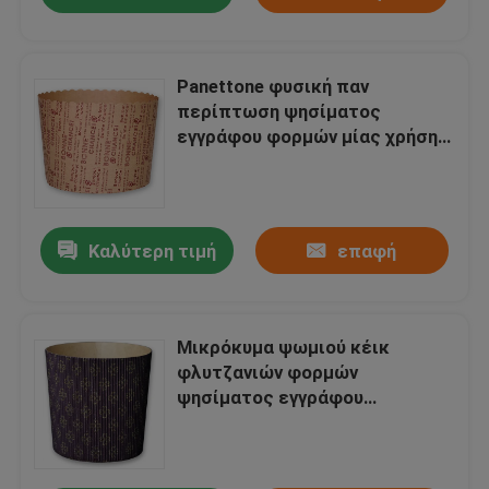
Panettone φυσική παν
περίπτωση ψησίματος
εγγράφου φορμών μίας χρήσης
15 PC
Καλύτερη τιμή
επαφή
Μικρόκυμα ψωμιού κέικ
φλυτζανιών φορμών
ψησίματος εγγράφου
Panettone που ντύνεται