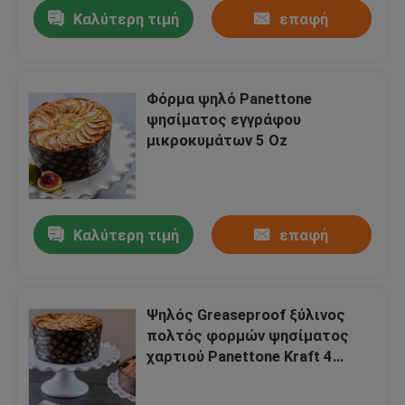
Καλύτερη τιμή
επαφή
Φόρμα ψηλό Panettone
ψησίματος εγγράφου
μικροκυμάτων 5 Oz
Καλύτερη τιμή
επαφή
Σπίτι
Ψηλός Greaseproof ξύλινος
πολτός φορμών ψησίματος
Προϊόντα
χαρτιού Panettone Kraft 4
ίντσες
Περίπου εμείς