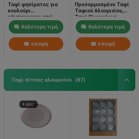
Ταψί ψησίματος για
Προσαρμοσμένο Ταψί
κουλούρι
Ταψιού Αλουμινίου,
χάμπουργκερ από
Ταψί Ψωμιού για
αλουμίνιο 3 ιντσών
μπισκότα 18"X26"X1"
Καλύτερη τιμή
Καλύτερη τιμή
επαφή
επαφή
Ταψί πίτσας αλουμινίου
(87)