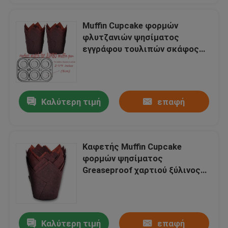
Muffin Cupcake φορμών
φλυτζανιών ψησίματος
εγγράφου τουλιπών σκάφος
της γραμμής
Καλύτερη τιμή
επαφή
Καφετής Muffin Cupcake
φορμών ψησίματος
Greaseproof χαρτιού ξύλινος
πολτός φλυτζανιών τουλιπών
σκαφών της γραμμής
Καλύτερη τιμή
επαφή