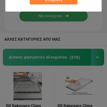
Εμπορικός Εξοπλισμός Αρτοποιίας
Κατασκευή μετάλλων Foodservice
ΑΛΛΕΣ ΚΑΤΗΓΟΡΙΕΣ ΑΠΟ ΜΑΣ
Στέγες Γεωδαιτικής Θόλος Αλουμινίου
Σφραγίδα δεξαμενής πλωτής οροφής
Δίσκος ψησίματος αλουμινίου
(370)
Φόρμα ψησίματος εγγράφου
RK Bakeware China
RK Bakeware China