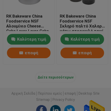
RK Bakeware China
RK Bakeware China
Foodservice NSF
Foodservice NSF
Αλουμίνιο Cheese
Σκληρό παλτό Χαλαρό
Cake Layer Layer Cake
κάτω στρογγυλό ταψί
Pan Ring For Cake Pan
αλουμινίου για
Καλύτερη τιμή
Καλύτερη τιμή
cheesecake σιφόν
Ταψί για κέικ
επαφή
επαφή
Δείτε περισσότερων
Αρχική Σελίδα
Περίπου εμείς
επαφή
Desktop Site
Sitemap
Privacy Policy