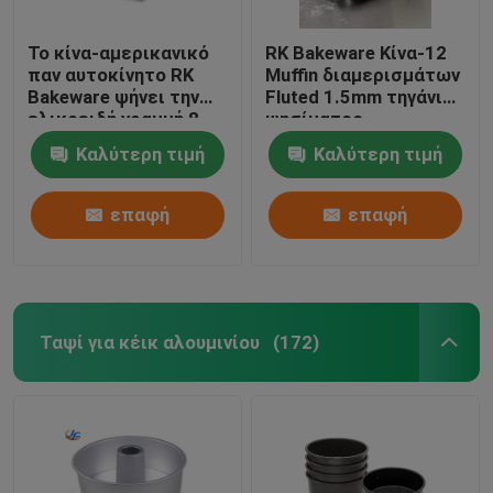
Το κίνα-αμερικανικό
RK Bakeware Κίνα-12
παν αυτοκίνητο RK
Muffin διαμερισμάτων
Bakeware ψήνει την
Fluted 1.5mm τηγάνι
ελικοειδή γραμμή 8
ψησίματος
doughnut δίσκος κέικ
βερνίκωσε τον
Καλύτερη τιμή
Καλύτερη τιμή
για τα βιομηχανικά
επαργυλωμένο
αρτοποιεία
χάλυβα
επαφή
επαφή
Ταψί για κέικ αλουμινίου
(172)