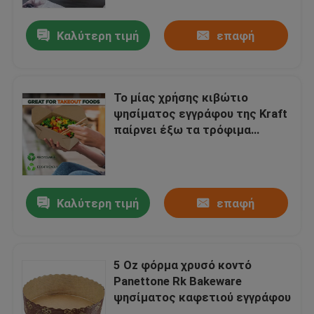
Καλύτερη τιμή
επαφή
Γύρος εργοστασίων
Ποιοτικός έλεγχος
Το μίας χρήσης κιβώτιο
ψησίματος εγγράφου της Kraft
Μας ελάτε σε επαφή με
παίρνει έξω τα τρόφιμα
γεύματος μεσημεριανού
γεύματος
Ειδήσεις
εμπορευματοκιβωτίων
Καλύτερη τιμή
επαφή
Περιπτώσεις
Δίσκος ψησίματος αλουμινίου
5 Oz φόρμα χρυσό κοντό
Panettone Rk Bakeware
ψησίματος καφετιού εγγράφου
Ταψί πίτσας αλουμινίου