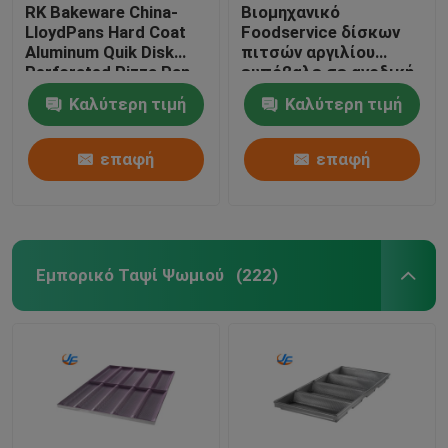
RK Bakeware China-
Βιομηχανικό
LloydPans Hard Coat
Foodservice δίσκων
Aluminum Quik Disk
πιτσών αργιλίου
Perforated Pizza Pan
ευπόβαλε σε ανοδική
οξείδωση σκληρά το
Καλύτερη τιμή
Καλύτερη τιμή
παλτό
επαφή
επαφή
Εμπορικό Ταψί Ψωμιού
(222)