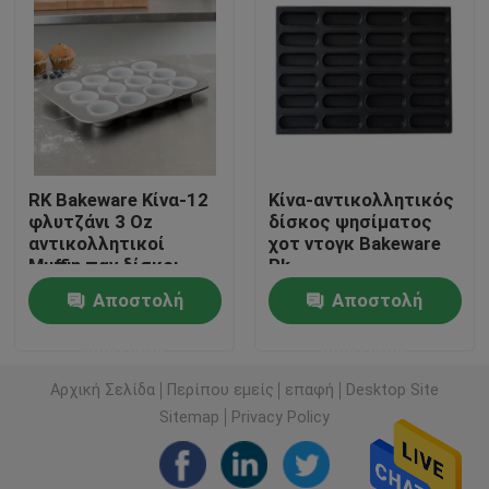
Γύρος εργοστασίων
Ποιοτικός έλεγχος
RK Bakeware Κίνα-12
Κίνα-αντικολλητικός
Μας ελάτε σε επαφή με
φλυτζάνι 3 Oz
δίσκος ψησίματος
αντικολλητικοί
χοτ ντογκ Bakeware
Muffin παν δίσκοι
Rk
Ειδήσεις
ψησίματος
Αποστολή
Αποστολή
αλουμινίου FDA
εμπορικοί
Περιπτώσεις
ερώτησης
ερώτησης
Αρχική Σελίδα
Περίπου εμείς
επαφή
Desktop Site
Δίσκος ψησίματος αλουμινίου
Sitemap
Privacy Policy
Ταψί πίτσας αλουμινίου