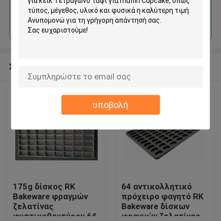
Να συνεχίσει
Συνιστώμενα προϊόντα
υποβολή
175g δίσκος RK
64 αντικολλητικό
Bakeware φραγμών
πρόχειρο φαγητό RK
ζελατίνας
Bakeware δίσκων
φυστικοβουτύρου 64
φραγμών ζελατίνας