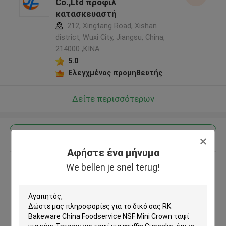
Co.,Ltd προφίλ
κατασκευαστή
212, Xingtang Road, Xishan
district, Wuxi City, Jiangsu, China,
214000 ,ΚΙΝΑ
5.0
Ελεγχμένος προμηθευτής
Δείτε περισσότερων
Αποκτήστε την καλύτερη τιμή για
Αφήστε ένα μήνυμα
We bellen je snel terug!
RK Bakeware China Foodservice
NSF Mini Crown ταψί για κέικ
Τετράγωνο ταψί για muffin
Cupcake