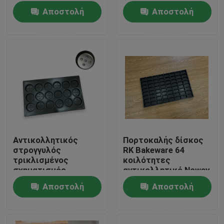
κοιλότητες
κοιλοτήτων
Αποστολή
Αποστολή
αντικολλητικές
ερώτησης
ερώτησης
Αντικολλητικός
Πορτοκαλής δίσκος
στρογγυλός
RK Bakeware 64
Σπίτι
τρικλισμένος
κοιλότητες
σχηματισμός
αντικολλητικό Noway
wehs102-10 δίσκων
φραγμών ζελατίνας
Αποστολή
Αποστολή
Προϊόντα
ρόλων χάμπουργκερ
Choc κολλαγόνων
βαθιά
ερώτησης
ερώτησης
Περίπου εμείς