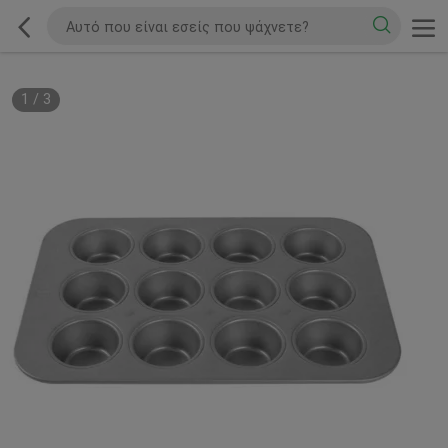
1
/
3